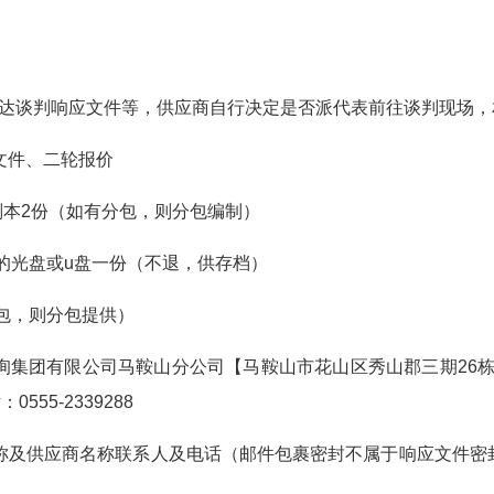
。
送达谈判响应文件等，供应商自行决定是否派代表前往谈判现场
文件、二轮报价
副本2份（如有分包，则分包编制）
的光盘或u盘一份（不退，供存档）
包，则分包提供）
咨询集团有限公司马鞍山分公司【马鞍山市花山区秀山郡三期26栋
55-2339288
名称及供应商名称联系人及电话（邮件包裹密封不属于响应文件密