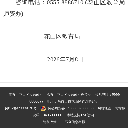
咨询电话：
0555-8886710 (花山区教育局
师资
办
)
花山区教育局
2026年7月8日
主办：花山区人民政府
承办：花山区人民政府办公室
联系电话：0555-
8880677
地址：马鞍山市花山区竹园路2号
皖ICP备05009676号
皖公网安备 34050302000160
网站地图
网站标
识码：3405030001
本站支持IPv6访问
隐私政策
不良信息举报