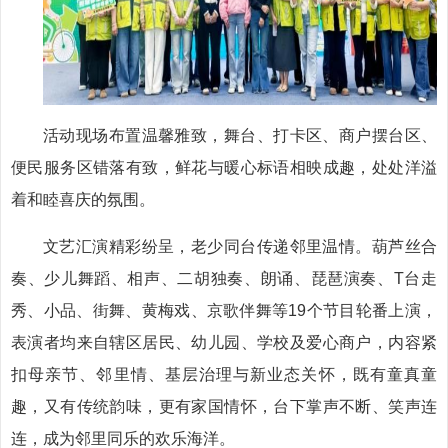
活动现场布置温馨雅致，舞台、打卡区、商户摆台区、
便民服务区错落有致，鲜花与暖心标语相映成趣，处处洋溢
着和睦喜庆的氛围。
文艺汇演精彩纷呈，老少同台传递邻里温情。葫芦丝合
奏、少儿舞蹈、相声、二胡独奏、朗诵、琵琶演奏、T台走
秀、小品、街舞、黄梅戏、京歌伴舞等19个节目轮番上演，
表演者均来自辖区居民、幼儿园、学校及爱心商户，内容紧
扣母亲节、邻里情、基层治理与新业态关怀，既有童真童
趣，又有传统韵味，更有家国情怀，台下掌声不断、笑声连
连，成为邻里同乐的欢乐海洋。