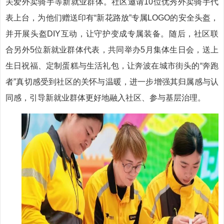
关爱外卖骑手等新就业群体。社区邀请10位优秀外卖骑手代
表上台，为他们赠送印有“新花路放”专属LOGO的安全头盔，
并开展头盔DIY互动，让守护变成专属装备。随后，社区联
合另外5位新就业群体代表，共同举办5月集体生日会，送上
生日祝福、定制蛋糕与生活礼包，让奔波在城市街头的“奔跑
者”真切感受到社区的关怀与温暖，进一步增强其归属感与认
同感，引导新就业群体更好地融入社区、参与基层治理。