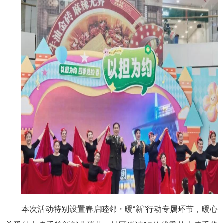
本次活动特别设置春启睦邻・暖“新”行动专属环节，暖心