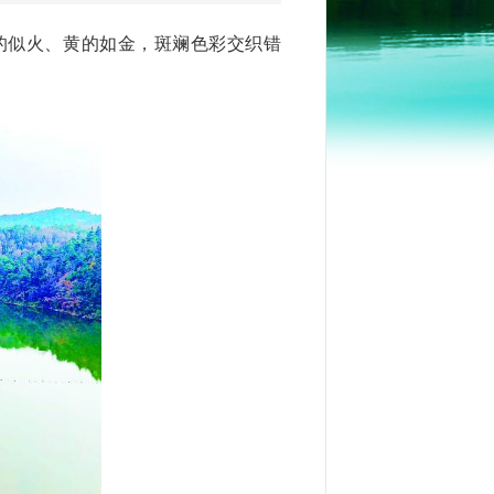
的似火、黄的如金，斑斓色彩交织错