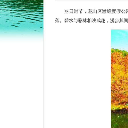
冬日时节，花山区濮塘度假公
落。碧水与彩林相映成趣，漫步其