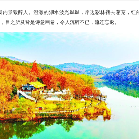
园内景致醉人。澄澈的湖水波光粼粼，岸边彩林褪去葱茏，红
间，目之所及皆是诗意画卷，令人沉醉不已，流连忘返。